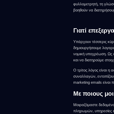
φυλλομετρητή, τη γλώσσ
βοηθούν να διατηρήσου
Γιατί επεξεργ
Υπάρχουν τέσσερις κύρι
δημιουργήσουμε λογαρια
νομική υποχρέωση. Ως 
και να διατηρούμε στοι
Ο τρίτος λόγος είναι η
συναλλαγών, εντοπίζουμ
marketing emails είναι π
Με ποιους μο
Μοιραζόμαστε δεδομένα 
πληρωμών, υπηρεσίες ε