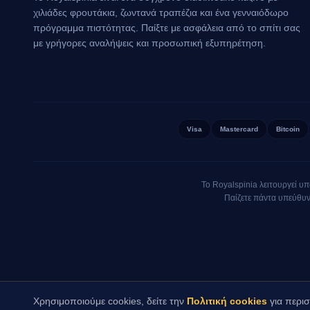
Ασφάλεια
χιλιάδες φρουτάκια, ζωντανά τραπέζια και ένα γενναιόδωρο
πρόγραμμα πιστότητας. Παίξτε με ασφάλεια από το σπίτι σας
Το Royalspinia χρησιμο
με γρήγορες αναλήψεις και προσωπική εξυπηρέτηση.
αποθηκεύονται κρυπτογ
ενεργοποιήσετε μέσω τ
Διεθνής διαβ
Visa
Mastercard
Bitcoin
Το Royalspinia συνεργ
Ευρωπαϊκού Οικονομικο
τυποποιημένες συμβατι
Το Royalspinia λειτουργεί υπ
Για ανάλυση χρησιμοποι
Παίζετε πάντα υπεύθυν
ομαδοποιημένα κοινά, 
Ανήλικοι και
Το Royalspinia είναι π
γνώσει μας δεδομένα αν
Χρησιμοποιούμε cookies, δείτε την
Πολιτική cookies
για περι
μπλοκάρουμε άμεσα τον