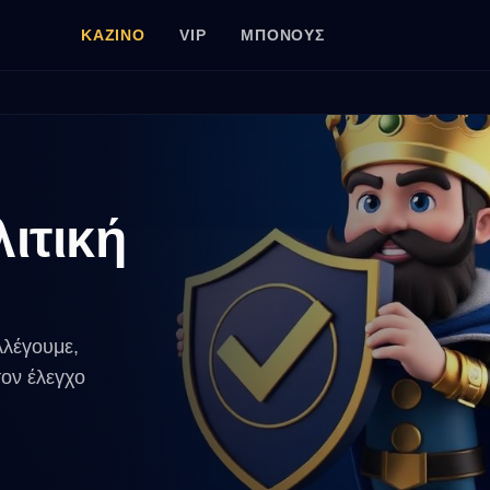
ΚΑΖΊΝΟ
VIP
ΜΠΌΝΟΥΣ
ιτική
λέγουμε,
τον έλεγχο