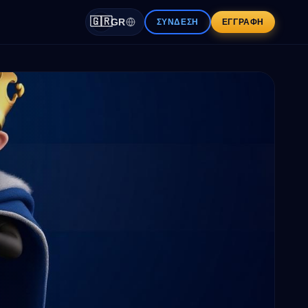
🇬🇷
GR
ΣΎΝΔΕΣΗ
ΕΓΓΡΑΦΉ