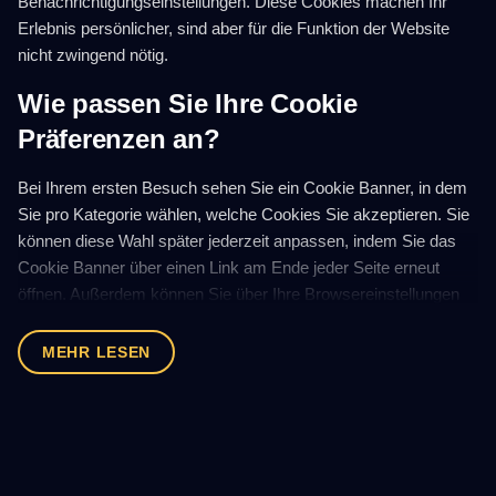
Benachrichtigungseinstellungen. Diese Cookies machen Ihr
Erlebnis persönlicher, sind aber für die Funktion der Website
nicht zwingend nötig.
Wie passen Sie Ihre Cookie
Präferenzen an?
Bei Ihrem ersten Besuch sehen Sie ein Cookie Banner, in dem
Sie pro Kategorie wählen, welche Cookies Sie akzeptieren. Sie
können diese Wahl später jederzeit anpassen, indem Sie das
Cookie Banner über einen Link am Ende jeder Seite erneut
öffnen. Außerdem können Sie über Ihre Browsereinstellungen
alle Cookies blockieren oder löschen. Beachten Sie, dass das
Blockieren funktionaler Cookies bedeutet, dass Sie sich nicht
MEHR LESEN
mehr einloggen oder spielen können.
Wie lange bleiben Cookies aktiv?
Die Lebensdauer von Cookies unterscheidet sich je nach Typ.