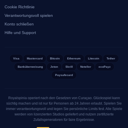
Welche Risiken bergen Cookies?
Cookie Richtlinie
Verantwortungsvoll spielen
Cookies stellen an sich keine direkte Gefahr für Ihr Gerät dar.
Konto schließen
Sie können keine Viren verbreiten und keine Dateien öffnen.
Marketing Cookies können jedoch ein detailliertes Bild Ihres
Hilfe und Support
Internetverhaltens zeichnen. Wer das lieber nicht möchte, wählt
die Option, nur funktionale Cookies zuzulassen. So bleibt die
Plattform voll funktionsfähig, ohne dass Sie für Werbezwecke
Visa
Mastercard
Bitcoin
Ethereum
Litecoin
Tether
verfolgt werden.
Banküberweisung
Jeton
Skrill
Neteller
ecoPayz
Cookies und mobile Geräte
Paysafecard
Auf einem mobilen Gerät funktionieren Cookies grundsätzlich
genauso wie auf einem Laptop, die Zustimmung fragen wir aber
Royalspinia operiert nach den Gesetzen von Curaçao. Glücksspiel kann
pro Browser ab. Wechselt jemand auf demselben Telefon von
süchtig machen und ist nur für Personen ab 24 Jahren erlaubt. Spielen Sie
Safari zu Chrome, erscheint das Cookie Banner erneut.
immer verantwortungsvoll und legen Sie persönliche Limits fest. Alle Spiele
Löschen Sie Ihre Browserdaten, fragt die Plattform erneut nach
werden von lizenzierten Studios geliefert und nutzen zertifizierte
Zustimmung. Manche Betriebssysteme blockieren Tracking
Zufallsgeneratoren für faire Ergebnisse.
standardmäßig, und wir respektieren diese Einstellungen